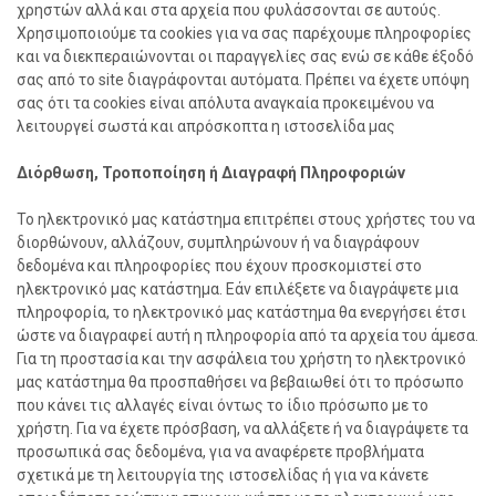
χρηστών αλλά και στα αρχεία που φυλάσσονται σε αυτούς.
Χρησιμοποιούμε τα cookies για να σας παρέχουμε πληροφορίες
και να διεκπεραιώνονται οι παραγγελίες σας ενώ σε κάθε έξοδό
σας από το site διαγράφονται αυτόματα. Πρέπει να έχετε υπόψη
σας ότι τα cookies είναι απόλυτα αναγκαία προκειμένου να
λειτουργεί σωστά και απρόσκοπτα η ιστοσελίδα μας
Διόρθωση, Τροποποίηση ή Διαγραφή Πληροφοριών
Το ηλεκτρονικό μας κατάστημα επιτρέπει στους χρήστες του να
διορθώνουν, αλλάζουν, συμπληρώνουν ή να διαγράφουν
δεδομένα και πληροφορίες που έχουν προσκομιστεί στο
ηλεκτρονικό μας κατάστημα. Εάν επιλέξετε να διαγράψετε μια
πληροφορία, το ηλεκτρονικό μας κατάστημα θα ενεργήσει έτσι
ώστε να διαγραφεί αυτή η πληροφορία από τα αρχεία του άμεσα.
Για τη προστασία και την ασφάλεια του χρήστη το ηλεκτρονικό
μας κατάστημα θα προσπαθήσει να βεβαιωθεί ότι το πρόσωπο
που κάνει τις αλλαγές είναι όντως το ίδιο πρόσωπο με το
χρήστη. Για να έχετε πρόσβαση, να αλλάξετε ή να διαγράψετε τα
προσωπικά σας δεδομένα, για να αναφέρετε προβλήματα
σχετικά με τη λειτουργία της ιστοσελίδας ή για να κάνετε