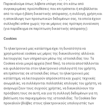
Παρακαλούμε όπως λάβετε υπόψη σας ότι κάτω από
συγκεκριμένες προϋποθέσεις που επιτρέπεται ή επιβάλλεται
από το νόμο ή βάση δικαστικής απόφασης, η συλλογή, χρήση και
η αποκάλυψη των προσωπικών δεδομένων σας, τα οποία έχουν
συλλεχθεί online χωρίς την εκ μέρους σας πρότερη συναίνεση
(για παράδειγμα σε περίπτωση δικαστικής απόφασης).
Cookies
Το ηλεκτρονικό μας κατάστημα έχει τη δυνατότητα να
χρησιμοποιεί cookies ως μέρος της διευκόλυνσης αλλά και
λειτουργίας των υπηρεσιών μέσω της ιστοσελίδας του. Τα
Cookies είναι μικρά αρχεία (text files), τα οποία απoστέλλονται
και φυλάσσονται στον ηλεκτρονικό υπολογιστή του χρήστη,
επιτρέποντας σε ιστοσελίδες όπως το ηλεκτρονικό μας
κατάστημα, να λειτουργούν απρόσκοπτα και χωρίς τεχνικές
ανωμαλίες, να συλλέγονται πολλαπλές επιλογές του χρήστη, να
αναγνωρίζουν τους συχνούς χρήστες, να διευκολύνουν την
πρόσβαση τους σε αυτή, και για τη συλλογή δεδομένων για τη
βελτίωση του περιεχομένου της ιστοσελίδας. Τα Cookies δεν
προκαλούν βλάβες στους ηλεκτρονικούς υπολογιστές των