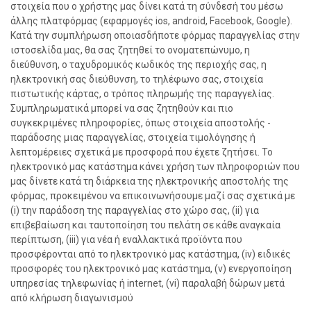
στοιχεία που ο χρήστης μας δίνει κατά τη σύνδεσή του μέσω
άλλης πλατφόρμας (εφαρμογές ios, android, Facebook, Google).
Κατά την συμπλήρωση οποιασδήποτε φόρμας παραγγελίας στην
ιστοσελίδα μας, θα σας ζητηθεί το ονοματεπώνυμο, η
διεύθυνση, ο ταχυδρομικός κωδικός της περιοχής σας, η
ηλεκτρονική σας διεύθυνση, το τηλέφωνο σας, στοιχεία
πιστωτικής κάρτας, ο τρόπος πληρωμής της παραγγελίας.
Συμπληρωματικά μπορεί να σας ζητηθούν και πιο
συγκεκριμένες πληροφορίες, όπως στοιχεία αποστολής -
παράδοσης μιας παραγγελίας, στοιχεία τιμολόγησης ή
λεπτομέρειες σχετικά με προσφορά που έχετε ζητήσει. Το
ηλεκτρονικό μας κατάστημα κάνει χρήση των πληροφοριών που
μας δίνετε κατά τη διάρκεια της ηλεκτρονικής αποστολής της
φόρμας, προκειμένου να επικοινωνήσουμε μαζί σας σχετικά με
(i) την παράδοση της παραγγελίας στο χώρο σας, (ii) για
επιβεβαίωση και ταυτοποίηση του πελάτη σε κάθε αναγκαία
περίπτωση, (iii) για νέα ή εναλλακτικά προϊόντα που
προσφέρονται από το ηλεκτρονικό μας κατάστημα, (iv) ειδικές
προσφορές του ηλεκτρονικό μας κατάστημα, (v) ενεργοποίηση
υπηρεσίας τηλεφωνίας ή internet, (vi) παραλαβή δώρων μετά
από κλήρωση διαγωνισμού