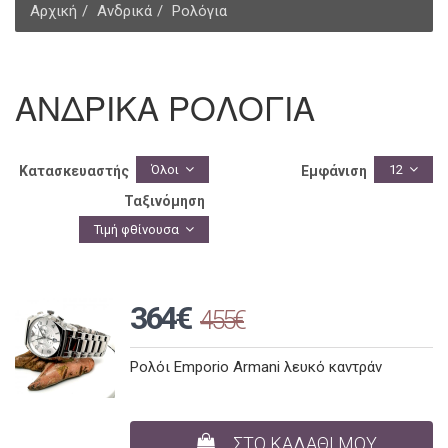
Αρχική
Ανδρικά
Ρολόγια
ΑΝΔΡΙΚΑ ΡΟΛΟΓΙΑ
Όλοι
12
Κατασκευαστής
Εμφάνιση
Ταξινόμηση
Τιμή φθίνουσα
364€
455€
Ρολόι Emporio Armani λευκό καντράν
ΣΤΟ ΚΑΛΑΘΙ ΜΟΥ