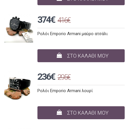
374€
416€
Ρολόι Emporio Armani μαύρο ατσάλι
ΣΤΟ ΚΑΛΑΘΙ ΜΟΥ
236€
295€
Ρολόι Emporio Armani λουρί
ΣΤΟ ΚΑΛΑΘΙ ΜΟΥ