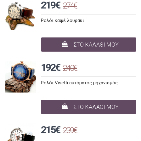
219€
274€
Ρολόι καφέ λουράκι
ΣΤΟ ΚΑΛΑΘΙ ΜΟΥ
192€
240€
Ρολόι Visetti αυτόματος μηχανισμός
ΣΤΟ ΚΑΛΑΘΙ ΜΟΥ
215€
239€