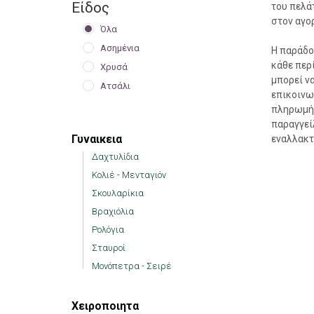
Είδος
του πελά
στον αγο
Όλα
Ασημένια
Η παράδο
κάθε περ
Χρυσά
μπορεί ν
Ατσάλι
επικοινω
πληρωμή 
παραγγεί
Γυναικεια
εναλλακτ
Δαχτυλίδια
Κολιέ - Μενταγιόν
Σκουλαρίκια
Βραχιόλια
Ρολόγια
Σταυροί
Μονόπετρα - Σειρέ
Χειροποιητα