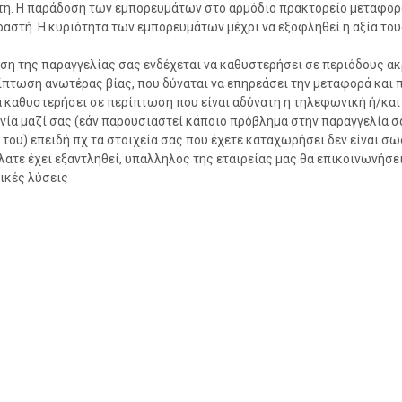
τη. Η παράδοση των εμπορευμάτων στο αρμόδιο πρακτορείο μεταφο
ραστή. Η κυριότητα των εμπορευμάτων μέχρι να εξοφληθεί η αξία το
ση της παραγγελίας σας ενδέχεται να καθυστερήσει σε περιόδους α
ίπτωση ανωτέρας βίας, που δύναται να επηρεάσει την μεταφορά και
α καθυστερήσει σε περίπτωση που είναι αδύνατη η τηλεφωνική ή/και
νία μαζί σας (εάν παρουσιαστεί κάποιο πρόβλημα στην παραγγελία σας
του) επειδή πχ τα στοιχεία σας που έχετε καταχωρήσει δεν είναι σ
λατε έχει εξαντληθεί, υπάλληλος της εταιρείας μας θα επικοινωνήσει
ικές λύσεις