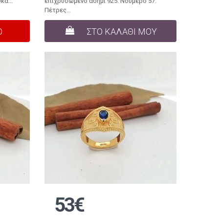
κά...
επιχρυσωμένο ασήμι 925. Νούμερο 57.
Πέτρες...
Ο
ΣΤΟ ΚΑΛΑΘΙ ΜΟΥ
53€