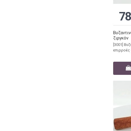
78
Βυζαντιν
ζιργκόν
[3001] Βυ
επιρροές 