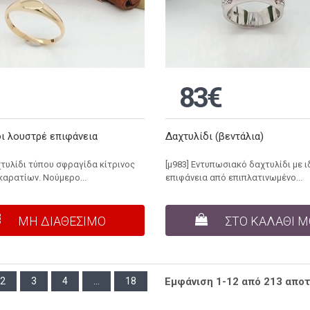
83€
ι λουστρέ επιφάνεια
Δαχτυλίδι (βεντάλια)
χτυλίδι τύπου σφραγίδα κίτρινος
[μ983] Εντυπωσιακό δαχτυλίδι με ι
καρατίων. Νούμερο...
επιφάνεια από επιπλατινωμένο...
ΜΗ ΔΙΑΘΕΣΙΜΟ
ΣΤΟ ΚΑΛΑΘΙ 
2
3
4
...
18
Εμφάνιση 1-12 από 213 απο