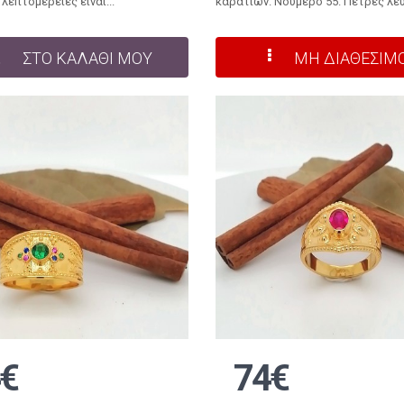
λεπτομέρειες είναι...
καρατίων. Νούμερο 55. Πέτρες λευ
ΣΤΟ ΚΑΛΑΘΙ ΜΟΥ
ΜΗ ΔΙΑΘΕΣΙΜ
€
74€