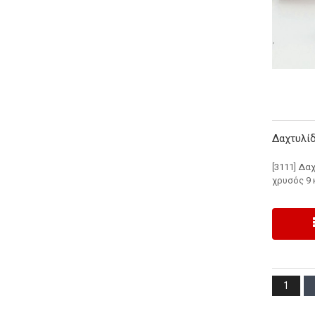
Δαχτυλίδ
[3111] Δα
χρυσός 9 
1