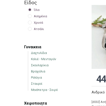
Είδος
Όλα
Ασημένια
Χρυσά
Ατσάλι
Γυναικεια
Δαχτυλίδια
Κολιέ - Μενταγιόν
Σκουλαρίκια
Βραχιόλια
44
Ρολόγια
Σταυροί
Μονόπετρα - Σειρέ
Ανδρικό 
[d032] Ασ
Χειροποιητα