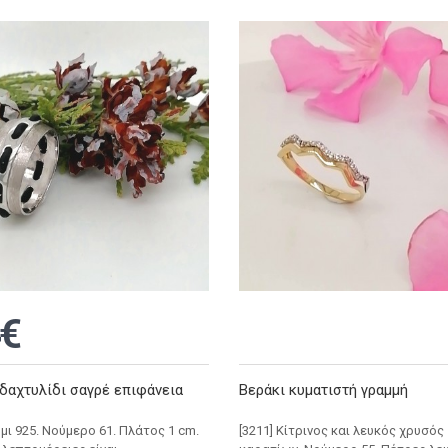
€
δαχτυλίδι σαγρέ επιφάνεια
Βεράκι κυματιστή γραμμή
ήμι 925. Νούμερο 61. Πλάτος 1 cm.
[3211] Κίτρινος και λευκός χρυσός