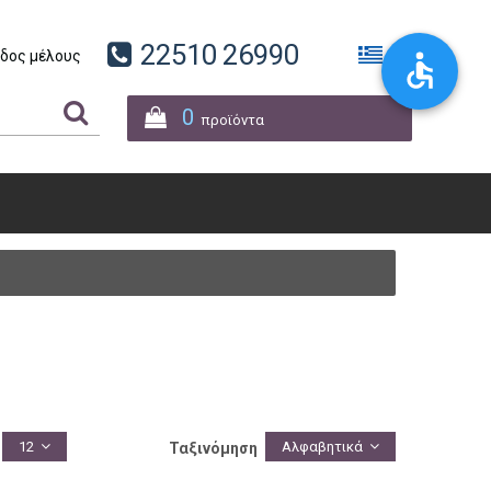
22510 26990
δος μέλους
0
προϊόντα
12
Αλφαβητικά
Ταξινόμηση