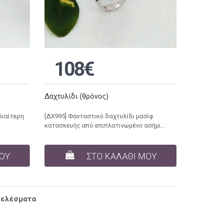
108€
Δαχτυλίδι (θρόνος)
διαίτερη
[ΔΧ995] Φανταστικό δαχτυλίδι μασίφ
κατασκευής από επιπλατινωμένο ασήμι...
ΜΟΥ
ΣΤΟ ΚΑΛΑΘΙ ΜΟΥ
τελέσματα