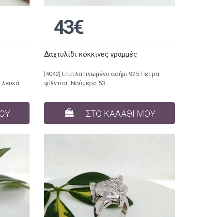
43€
Δαχτυλίδι κόκκινες γραμμές
[4042] Επιπλατινωμένο ασήμι 925.Πετρα
λευκά...
φίλντισι. Νούμερο 53.
ΜΟΥ
ΣΤΟ ΚΑΛΑΘΙ ΜΟΥ