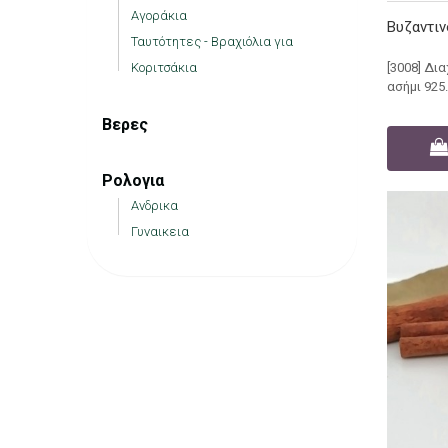
Αγοράκια
Βυζαντιν
Ταυτότητες - Βραχιόλια για
[3008] Δι
Κοριτσάκια
ασήμι 925
Βερες
Ρολογια
Ανδρικα
Γυναικεια