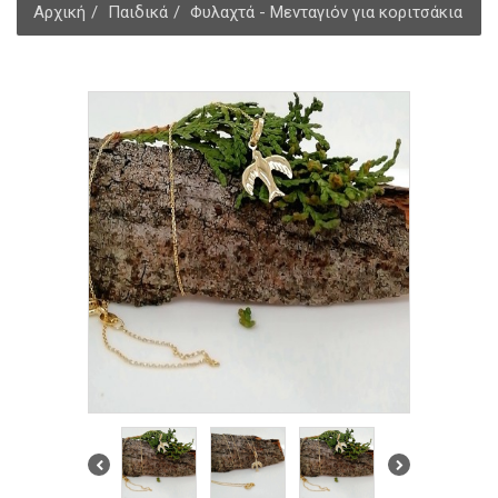
Αρχική
Παιδικά
Φυλαχτά - Μενταγιόν για κοριτσάκια