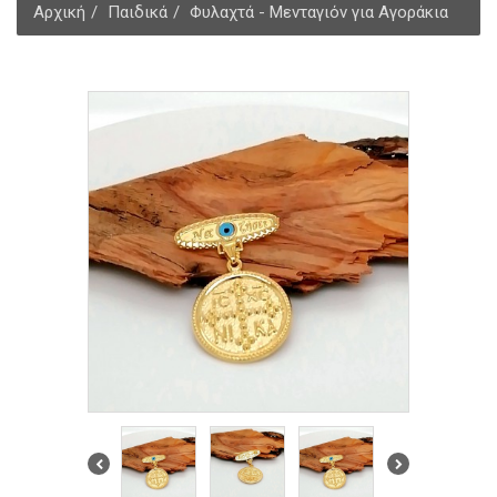
Αρχική
Παιδικά
Φυλαχτά - Μενταγιόν για Αγοράκια