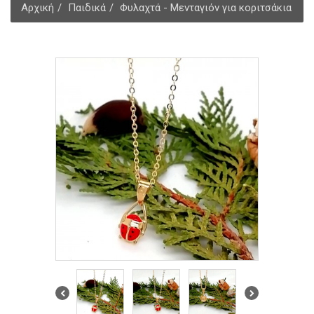
Αρχική
Παιδικά
Φυλαχτά - Μενταγιόν για κοριτσάκια