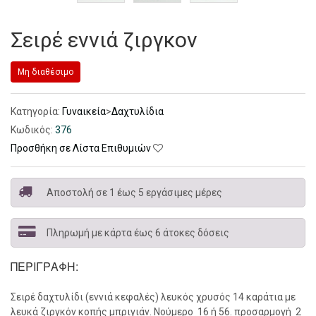
Σειρέ εννιά ζιργκον
Μη διαθέσιμο
Κατηγορία:
Γυναικεία
>
Δαχτυλίδια
Κωδικός:
376
Προσθήκη σε Λίστα Επιθυμιών
Αποστολή σε 1 έως 5 εργάσιμες μέρες
Πληρωμή με κάρτα έως 6 άτοκες δόσεις
ΠΕΡΙΓΡΑΦΉ:
Σειρέ δαχτυλίδι (εννιά κεφαλές) λευκός χρυσός 14 καράτια με
λευκά ζιργκόν κοπής μπριγιάν. Νούμερο 16 ή 56. προσαρμογή 2