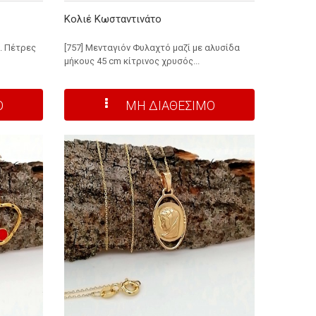
Κολιέ Κωσταντινάτο
ν. Πέτρες
[757] Μενταγιόν Φυλαχτό μαζί με αλυσίδα
μήκους 45 cm κίτρινος χρυσός...
Ο
ΜΗ ΔΙΑΘΕΣΙΜΟ