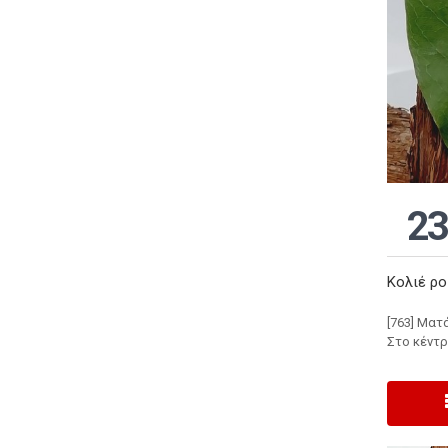
23
Κολιέ ρο
[763] Ματ
Στο κέντρ