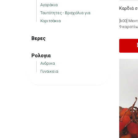
Αγοράκια
Καρδιά σ
Ταυτότητες - Βραχιόλια για
[k00] Μεν
Κοριτσάκια
9 καρατίω
Βερες
Ρολογια
Ανδρικα
Γυναικεια