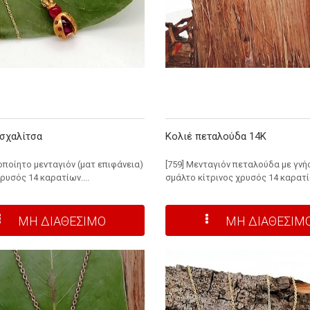
σχαλίτσα
Κολιέ πεταλούδα 14Κ
ροποίητο μενταγιόν (ματ επιφάνεια)
[759] Μενταγιόν πεταλούδα με γνή
χρυσός 14 καρατίων....
σμάλτο κίτρινος χρυσός 14 καρατίω
ΜΗ ΔΙΑΘΕΣΙΜΟ
ΜΗ ΔΙΑΘΕΣΙΜ