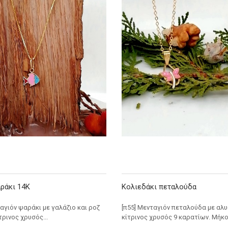
ράκι 14Κ
Κολιεδάκι πεταλούδα
ταγιόν ψαράκι με γαλάζιο και ροζ
[π55] Μενταγιόν πεταλούδα με αλ
τρινος χρυσός...
κίτρινος χρυσός 9 καρατίων. Μήκος