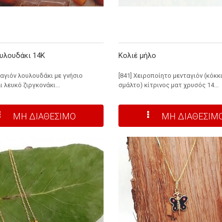
υλουδάκι 14Κ
Κολιέ μήλο
ταγιόν λουλουδάκι με γνήσιο
[841] Χειροποίητο μενταγιόν (κόκκ
 λευκό ζιργκονάκι...
σμάλτο) κίτρινος ματ χρυσός 14...
ΜΗ ΔΙΑΘΕΣΙΜΟ
ΜΗ ΔΙΑΘΕΣΙΜ