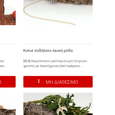
Κολιέ ποδήλατο λευκή ρόδα
σιο
[824] Χειροποίητο μενταγιόν ματ κίτρινος
ν....
χρυσός με λευκόχρυση λεπτομέρεια....
Ο
ΜΗ ΔΙΑΘΕΣΙΜΟ