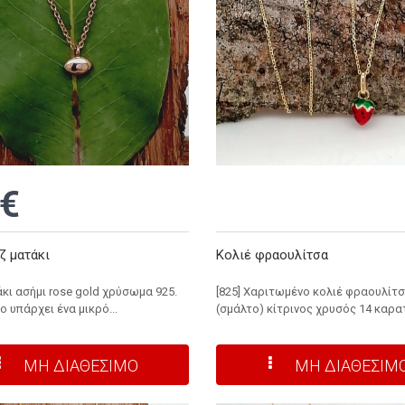
€
ζ ματάκι
Κολιέ φραουλίτσα
άκι ασήμι rose gold χρύσωμα 925.
[825] Χαριτωμένο κολιέ φραουλίτ
ο υπάρχει ένα μικρό...
(σμάλτο) κίτρινος χρυσός 14 καρατ
ΜΗ ΔΙΑΘΕΣΙΜΟ
ΜΗ ΔΙΑΘΕΣΙΜ