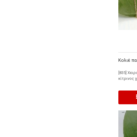
Κολιέ πα
[835] Χει
κίτρινος 