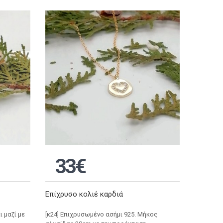
33€
Επίχρυσο κολιέ καρδιά
 μαζί με
[κ24] Επιχρυσωμένο ασήμι 925. Μήκος