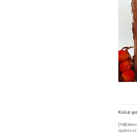
Κολιέ ψα
[758] Μεν
σμάλτο κί