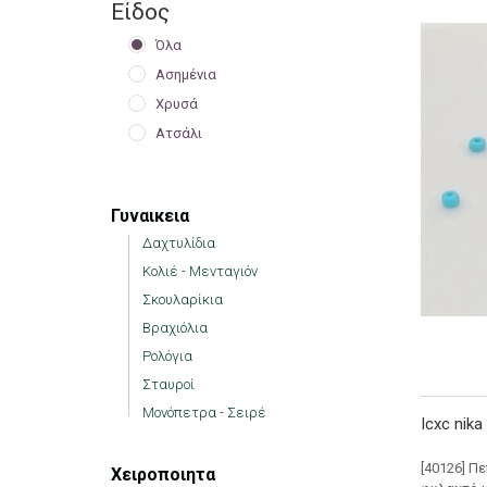
Είδος
Όλα
Ασημένια
Χρυσά
Ατσάλι
Γυναικεια
Δαχτυλίδια
Κολιέ - Μενταγιόν
Σκουλαρίκια
Βραχιόλια
Ρολόγια
Σταυροί
Μονόπετρα - Σειρέ
Icxc nik
[40126] Π
Χειροποιητα