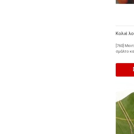
Κολιέ λο
[760] Μεν
σμάλτο και