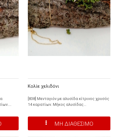
Κολίε χελιδόνι
σα
[838] Μενταγιόν με αλυσίδα κίτρινος χρυσός
ίων....
14 καρατίων. Μήκος αλυσίδας...
Ο
ΜΗ ΔΙΑΘΕΣΙΜΟ